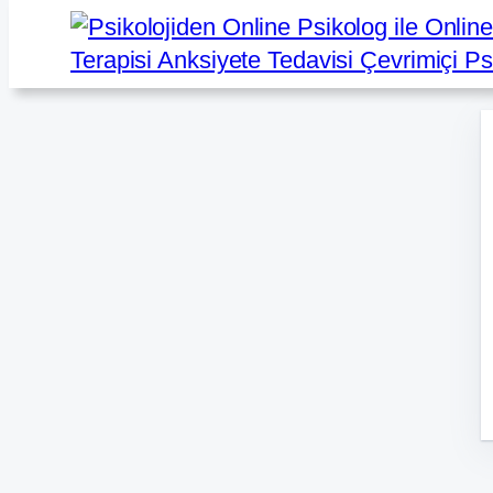
İçeriğe
geç