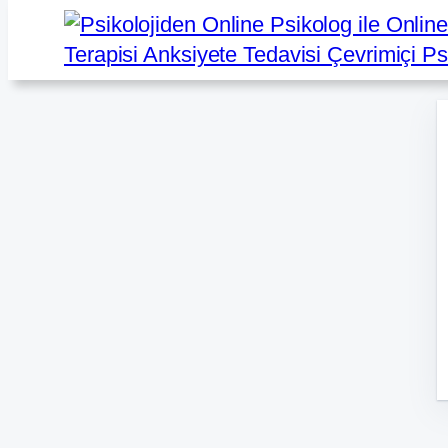
İçeriğe
geç