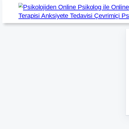
İçeriğe
geç